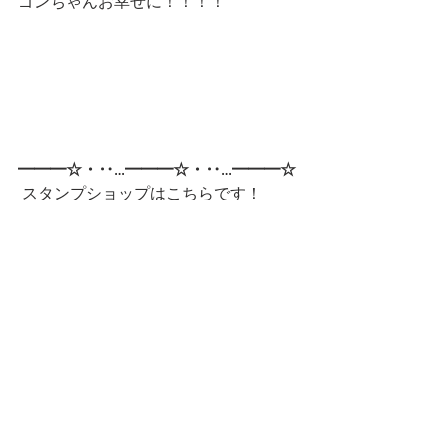
ゴンちゃんお幸せに！！！！
━━━☆・‥…━━━☆・‥…━━━☆
 スタンプショップはこちらです！
第一弾
第二弾
━━━☆・‥…━━━☆・‥…━━━☆
CatCafe Miysis 
mail: 
catcafemiysis@gmail.com
Web: 
http://www.cat-miysis.com/
Twitter: 
http://twitter.com/cat_miysis
━━━☆・‥…━━━☆・‥…━━━☆