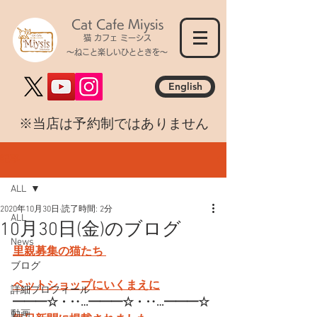
Cat Cafe Miysis
猫 カフェ ミーシス
～ねこと楽しいひとときを～
English
​※当店は予約制ではありません
記事
ALL
2020年10月30日
読了時間: 2分
ALL
10月30日(金)のブログ
News
里親募集の猫たち 
ブログ
ペットショップにいくまえに
詳細プロフィール
━━━☆・‥…━━━☆・‥…━━━☆
動画