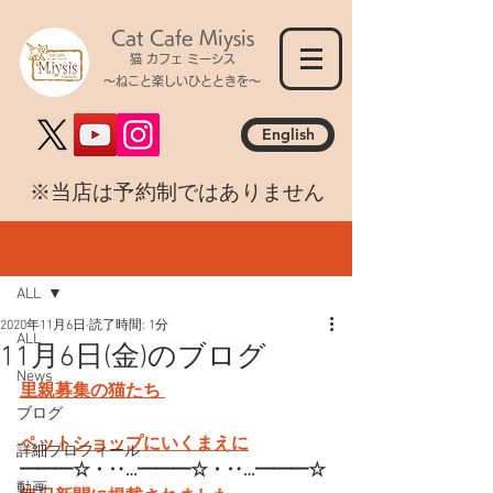
Cat Cafe Miysis
猫 カフェ ミーシス
～ねこと楽しいひとときを～
English
​※当店は予約制ではありません
記事
ALL
2020年11月6日
読了時間: 1分
ALL
11月6日(金)のブログ
News
里親募集の猫たち 
ブログ
ペットショップにいくまえに
詳細プロフィール
━━━☆・‥…━━━☆・‥…━━━☆
動画