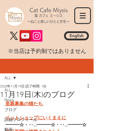
Cat Cafe Miysis
猫 カフェ ミーシス
～ねこと楽しいひとときを～
English
​※当店は予約制ではありません
記事
ALL
2020年11月19日
読了時間: 1分
ALL
11月19日(木)のブログ
News
里親募集の猫たち 
ブログ
ペットショップにいくまえに
詳細プロフィール
━━━☆・‥…━━━☆・‥…━━━☆
動画