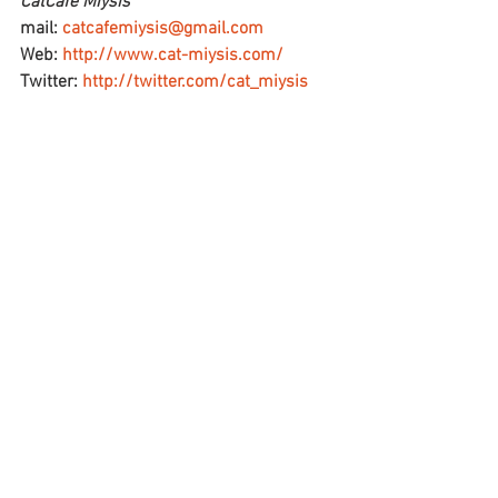
CatCafe Miysis 
mail: 
catcafemiysis@gmail.com
Web: 
http://www.cat-miysis.com/
Twitter: 
http://twitter.com/cat_miysis
━━━☆・‥…━━━☆・‥…━━━☆
ブログ
すべて表示
最新記事