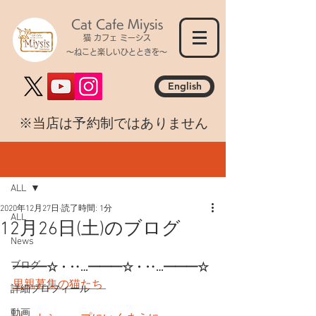
Cat Cafe Miysis
猫 カフェ ミーシス
～ねこと楽しいひとときを～
English
​※当店は予約制ではありません
記事
ALL
2020年12月27日
読了時間: 1分
ALL
12月26日(土)のブログ
News
ブログ
━━━☆・‥…━━━☆・‥…━━━☆
里親募集の猫たち 
詳細プロフィール
動画