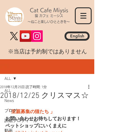
Cat Cafe Miysis
猫 カフェ ミーシス
～ねこと楽しいひとときを～
English
​※当店は予約制ではありません
記事
ALL
2018年12月25日
読了時間: 1分
ALL
2018/12/25 クリスマス☆
News
ブログ
「里親募集の猫たち 」
お問い合わせお待ちしております！
詳細プロフィール
ペットショップにいくまえに
動画