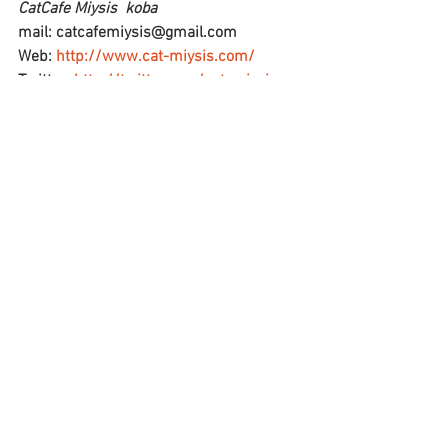
CatCafe Miysis  koba
mail: catcafemiysis@gmail.com
Web: 
http://www.cat-miysis.com/
Twitter: 
http://twitter.com/cat_miysis
 ・
‥…━━☆‥…━━━☆・‥…
━━━☆・‥…━━━☆ 
すべて表示
最新記事