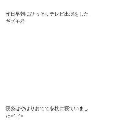
昨日早朝にひっそりテレビ出演をした
ギズモ君
寝姿はやはりおててを枕に寝ていまし
た=^_^=