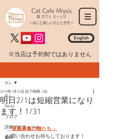
Cat Cafe Miysis
猫 カフェ ミーシス
～ねこと楽しいひとときを～
English
​※当店は予約制ではありません
記事
ALL
2019年1月31日
読了時間: 2分
ALL
明日2/1は短縮営業になり
News
ます！1/31
ブログ
詳細プロフィール
「里親募集の猫たち 」
お問い合わせお待ちしております！
動画