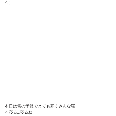
る）
本日は雪の予報でとても寒くみんな寝
る寝る…寝るね