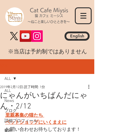
Cat Cafe Miysis
猫 カフェ ミーシス
～ねこと楽しいひとときを～
English
​※当店は予約制ではありません
記事
ALL
2019年2月12日
読了時間: 1分
ALL
にゃんがいちばんだにゃ
News
ん・2/12
ブログ
里親募集の猫たち 
詳細プロフィール
ペットショップにいくまえに
お問い合わせお待ちしております！
動画