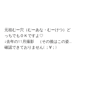
元祖むー穴（むーあな・むーけつ）ど
っちでもＯＫですよ♡
↓去年の11月撮影　（その後はこの姿…
確認できておりません( ；∀；)