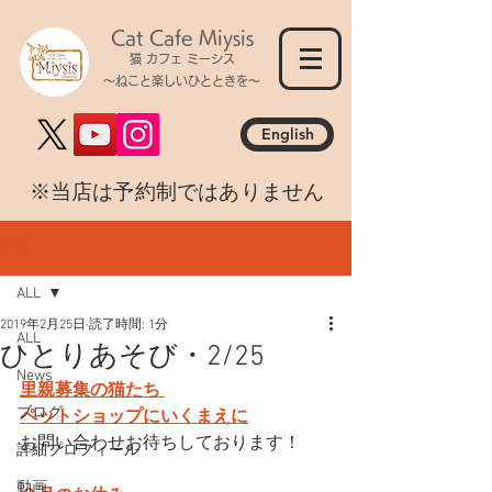
Cat Cafe Miysis
猫 カフェ ミーシス
～ねこと楽しいひとときを～
English
​※当店は予約制ではありません
記事
ALL
2019年2月25日
読了時間: 1分
ALL
ひとりあそび・2/25
News
里親募集の猫たち 
ブログ
ペットショップにいくまえに
お問い合わせお待ちしております！
詳細プロフィール
動画