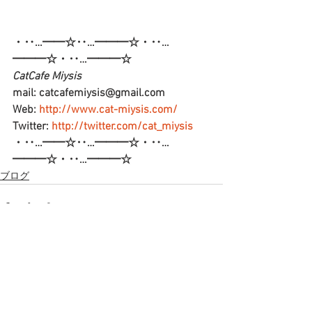
・‥…━━☆‥…━━━☆・‥…
━━━☆・‥…━━━☆
CatCafe Miysis  
mail: catcafemiysis@gmail.com
Web: 
http://www.cat-miysis.com/
Twitter: 
http://twitter.com/cat_miysis
・‥…━━☆‥…━━━☆・‥…
━━━☆・‥…━━━☆
ブログ
すべて表示
最新記事