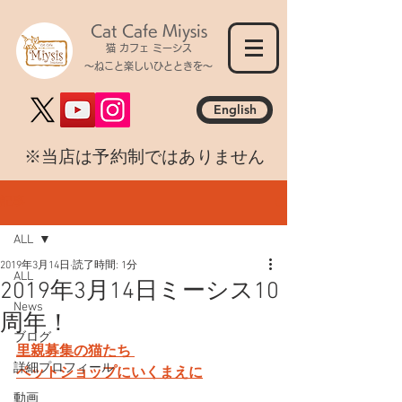
Cat Cafe Miysis
猫 カフェ ミーシス
～ねこと楽しいひとときを～
English
​※当店は予約制ではありません
記事
ALL
2019年3月14日
読了時間: 1分
ALL
2019年3月14日ミーシス10
News
周年！
ブログ
里親募集の猫たち 
詳細プロフィール
ペットショップにいくまえに
動画