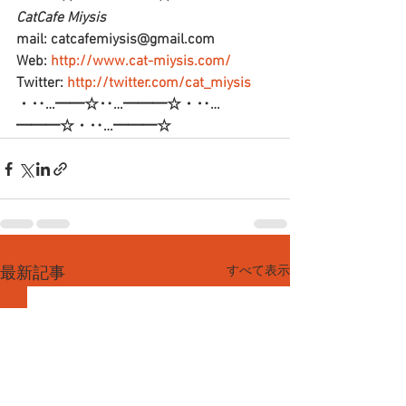
CatCafe Miysis  
mail: catcafemiysis@gmail.com
Web: 
http://www.cat-miysis.com/
Twitter: 
http://twitter.com/cat_miysis
・‥…━━☆‥…━━━☆・‥…
━━━☆・‥…━━━☆
すべて表示
最新記事