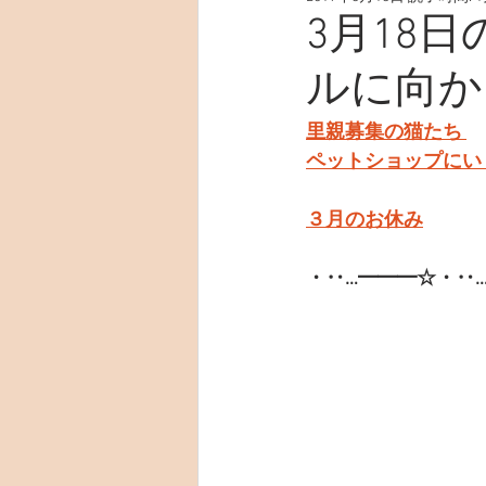
3月18
ルに向か
里親募集の猫たち 
ペットショップにい
３月のお休み
・‥…━━━☆・‥…