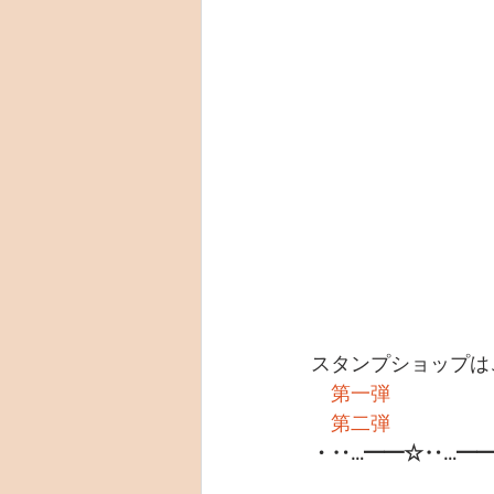
スタンプショップは
第一弾
第二弾
・‥…━━☆‥…━