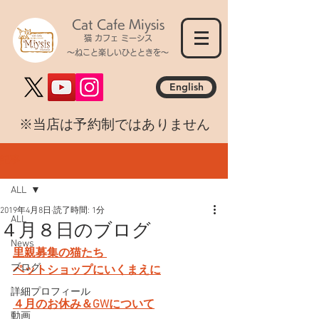
Cat Cafe Miysis
猫 カフェ ミーシス
～ねこと楽しいひとときを～
English
​※当店は予約制ではありません
記事
ALL
2019年4月8日
読了時間: 1分
ALL
４月８日のブログ
News
里親募集の猫たち 
ブログ
ペットショップにいくまえに
詳細プロフィール
４月のお休み＆GWについて
動画