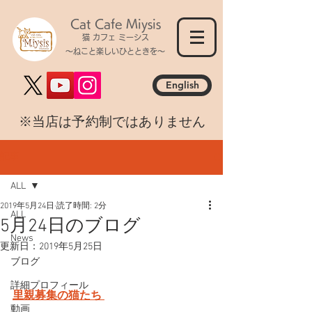
Cat Cafe Miysis
猫 カフェ ミーシス
～ねこと楽しいひとときを～
English
​※当店は予約制ではありません
記事
ALL
2019年5月24日
読了時間: 2分
ALL
5月24日のブログ
News
更新日：
2019年5月25日
ブログ
詳細プロフィール
里親募集の猫たち 
動画