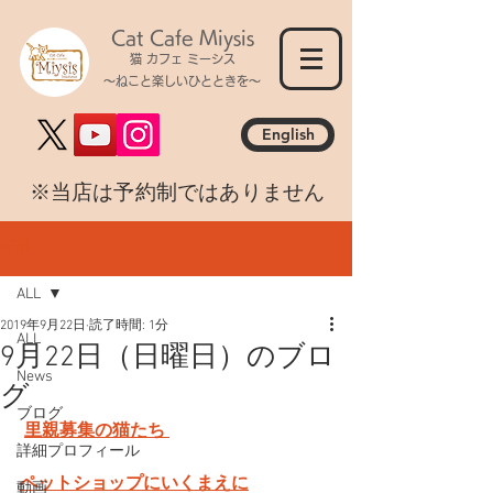
Cat Cafe Miysis
猫 カフェ ミーシス
～ねこと楽しいひとときを～
English
​※当店は予約制ではありません
記事
ALL
2019年9月22日
読了時間: 1分
ALL
9月22日（日曜日）のブロ
News
グ
ブログ
里親募集の猫たち 
詳細プロフィール
ペットショップにいくまえに
動画