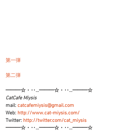
第一弾
第二弾
━━━☆・‥…━━━☆・‥…━━━☆
CatCafe Miysis 
mail: 
catcafemiysis@gmail.com
Web: 
http://www.cat-miysis.com/
Twitter: 
http://twitter.com/cat_miysis
━━━☆・‥…━━━☆・‥…━━━☆