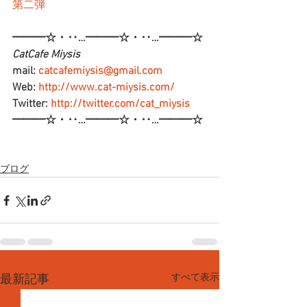
第二弾
━━━☆・‥…━━━☆・‥…━━━☆
CatCafe Miysis 
mail: 
catcafemiysis@gmail.com
Web: 
http://www.cat-miysis.com/
Twitter: 
http://twitter.com/cat_miysis
━━━☆・‥…━━━☆・‥…━━━☆
ブログ
すべて表示
最新記事