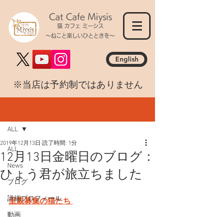
Cat Cafe Miysis
猫 カフェ ミーシス
～ねこと楽しいひとときを～
English
​※当店は予約制ではありません
記事
ALL
2019年12月13日
読了時間: 1分
ALL
12月13日金曜日のブログ：
News
ひょう君が旅立ちました
ブログ
詳細プロフィール
里親募集の猫たち 
動画