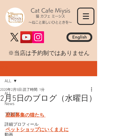
Cat Cafe Miysis
猫 カフェ ミーシス
～ねこと楽しいひとときを～
English
​※当店は予約制ではありません
記事
ALL
2020年2月5日
読了時間: 1分
ALL
2月5日のブログ（水曜日）
News
ブログ
里親募集の猫たち 
詳細プロフィール
ペットショップにいくまえに
動画