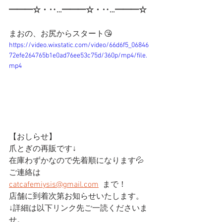
━━━☆・‥…━━━☆・‥…━━━☆
まおの、お尻からスタート😘
https://video.wixstatic.com/video/66d6f5_06846
72efe264765b1e0ad76ee53c75d/360p/mp4/file.
mp4
【おしらせ】
爪とぎの再販です↓
在庫わずかなので先着順になります💦
ご連絡は
catcafemiysis@gmail.com
  まで！
店舗に到着次第お知らせいたします。
↓詳細は以下リンク先ご一読くださいま
せ。