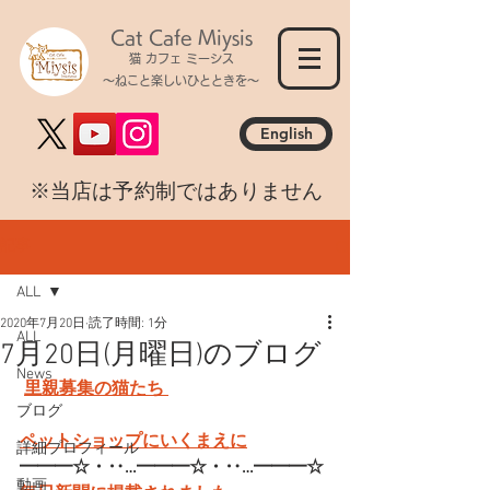
Cat Cafe Miysis
猫 カフェ ミーシス
～ねこと楽しいひとときを～
English
​※当店は予約制ではありません
記事
ALL
2020年7月20日
読了時間: 1分
ALL
7月20日(月曜日)のブログ
News
里親募集の猫たち 
ブログ
ペットショップにいくまえに
詳細プロフィール
━━━☆・‥…━━━☆・‥…━━━☆
動画