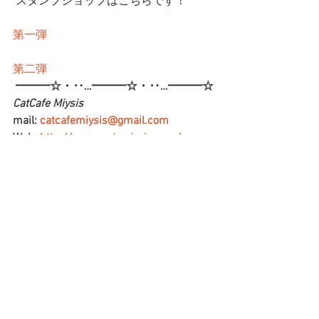
 スタンプショップはこちらです！
第一弾
第二弾
━━━☆・‥…━━━☆・‥…━━━☆
CatCafe Miysis 
mail: 
catcafemiysis@gmail.com
Web: 
http://www.cat-miysis.com/
Twitter: 
http://twitter.com/cat_miysis
━━━☆・‥…━━━☆・‥…━━━☆
ブログ
すべて表示