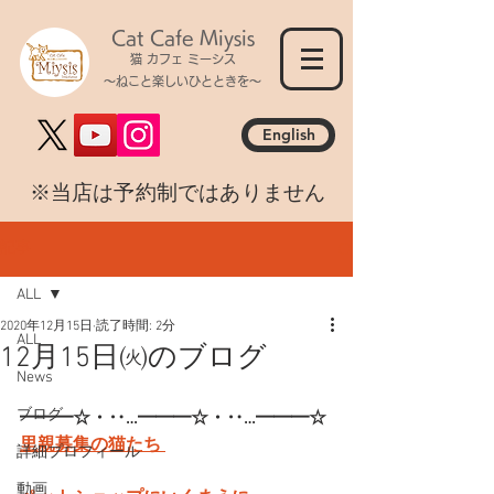
Cat Cafe Miysis
猫 カフェ ミーシス
～ねこと楽しいひとときを～
English
​※当店は予約制ではありません
記事
ALL
2020年12月15日
読了時間: 2分
ALL
12月15日㈫のブログ
News
ブログ
━━━☆・‥…━━━☆・‥…━━━☆
里親募集の猫たち 
詳細プロフィール
動画