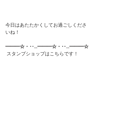
今日はあたたかくしてお過ごしくださ
いね！
━━━☆・‥…━━━☆・‥…━━━☆
 スタンプショップはこちらです！
第一弾
第二弾
━━━☆・‥…━━━☆・‥…━━━☆
CatCafe Miysis 
mail: 
catcafemiysis@gmail.com
Web: 
http://www.cat-miysis.com/
Twitter: 
http://twitter.com/cat_miysis
━━━☆・‥…━━━☆・‥…━━━☆