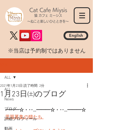
Cat Cafe Miysis
猫 カフェ ミーシス
～ねこと楽しいひとときを～
English
​※当店は予約制ではありません
記事
ALL
2021年1月23日
読了時間: 2分
ALL
1月23日㈯のブログ
News
ブログ
━━━☆・‥…━━━☆・‥…━━━☆
里親募集の猫たち 
詳細プロフィール
動画