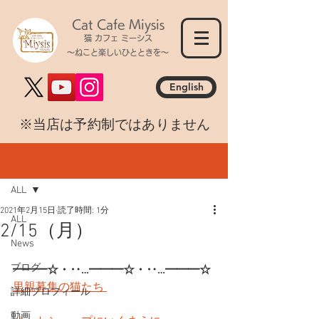
Cat Cafe Miysis
猫 カフェ ミーシス
～ねこと楽しいひとときを～
English
​※当店は予約制ではありません
記事
ALL
2021年2月15日
読了時間: 1分
ALL
2/15（月）
News
ブログ
━━━☆・‥…━━━☆・‥…━━━☆
里親募集の猫たち 
詳細プロフィール
動画