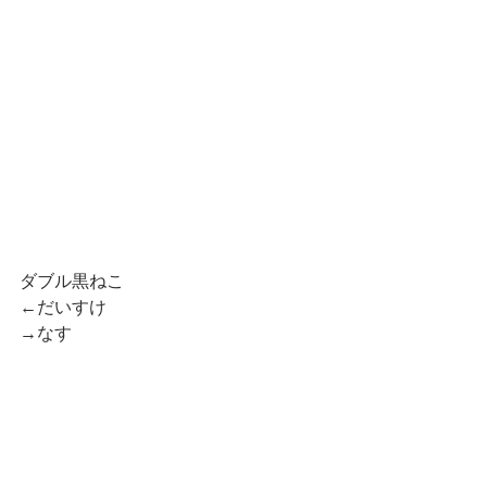
ダブル黒ねこ
←だいすけ
→なす