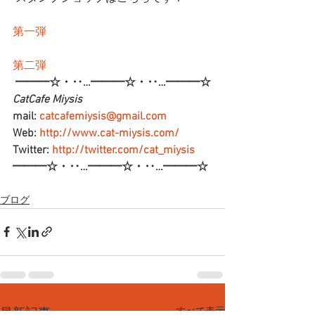
第一弾
第二弾
━━━☆・‥…━━━☆・‥…━━━☆
CatCafe Miysis 
mail: 
catcafemiysis@gmail.com
Web: 
http://www.cat-miysis.com/
Twitter: 
http://twitter.com/cat_miysis
━━━☆・‥…━━━☆・‥…━━━☆
ブログ
すべて表示
最新記事