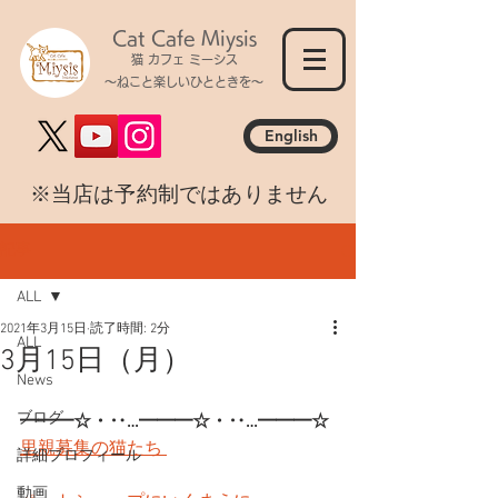
Cat Cafe Miysis
猫 カフェ ミーシス
～ねこと楽しいひとときを～
English
​※当店は予約制ではありません
記事
ALL
2021年3月15日
読了時間: 2分
ALL
3月15日（月）
News
ブログ
━━━☆・‥…━━━☆・‥…━━━☆
里親募集の猫たち 
詳細プロフィール
動画