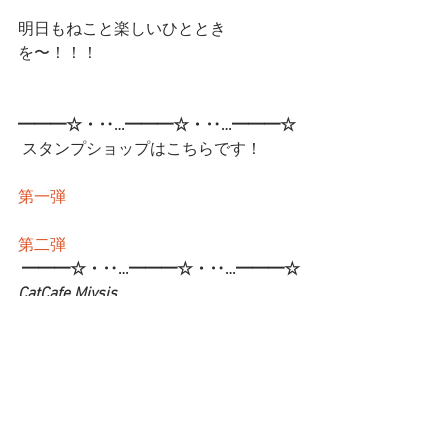
明日もねこと楽しいひととき
を〜！！！
━━━☆・‥…━━━☆・‥…━━━☆
 スタンプショップはこちらです！
第一弾
第二弾
━━━☆・‥…━━━☆・‥…━━━☆
CatCafe Miysis 
mail: 
catcafemiysis@gmail.com
Web: 
http://www.cat-miysis.com/
Twitter: 
http://twitter.com/cat_miysis
━━━☆・‥…━━━☆・‥…━━━☆
ブログ