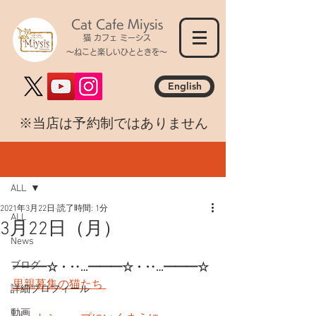
Cat Cafe Miysis
猫 カフェ ミーシス
～ねこと楽しいひとときを～
English
​※当店は予約制ではありません
記事
ALL
2021年3月22日
読了時間: 1分
ALL
3月22日（月）
News
ブログ
━━━☆・‥…━━━☆・‥…━━━☆
里親募集の猫たち 
詳細プロフィール
動画