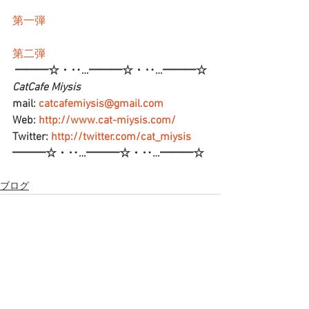
第一弾
第二弾
━━━☆・‥…━━━☆・‥…━━━☆
CatCafe Miysis 
mail: 
catcafemiysis@gmail.com
Web: 
http://www.cat-miysis.com/
Twitter: 
http://twitter.com/cat_miysis
━━━☆・‥…━━━☆・‥…━━━☆
ブログ
すべて表示
最新記事