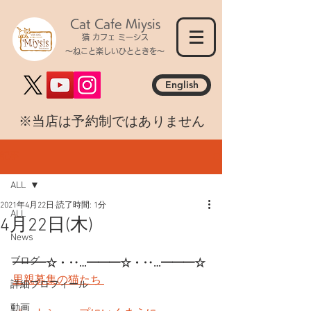
Cat Cafe Miysis
猫 カフェ ミーシス
～ねこと楽しいひとときを～
English
​※当店は予約制ではありません
記事
ALL
2021年4月22日
読了時間: 1分
ALL
4月22日(木)
News
ブログ
━━━☆・‥…━━━☆・‥…━━━☆
里親募集の猫たち 
詳細プロフィール
動画