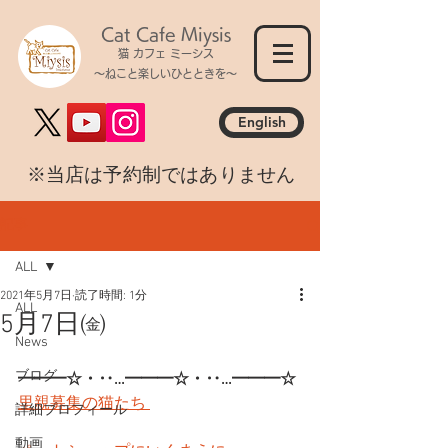
Cat Cafe Miysis
猫 カフェ ミーシス
～ねこと楽しいひとときを～
English
​※当店は予約制ではありません
記事
ALL
2021年5月7日
読了時間: 1分
ALL
5月7日㈮
News
ブログ
━━━☆・‥…━━━☆・‥…━━━☆
里親募集の猫たち 
詳細プロフィール
動画