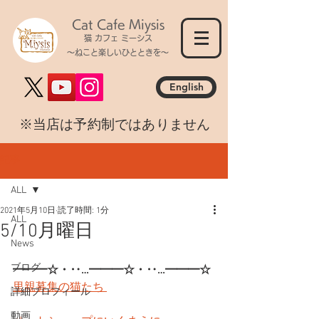
Cat Cafe Miysis
猫 カフェ ミーシス
～ねこと楽しいひとときを～
English
​※当店は予約制ではありません
記事
ALL
2021年5月10日
読了時間: 1分
ALL
5/10月曜日
News
ブログ
━━━☆・‥…━━━☆・‥…━━━☆
里親募集の猫たち 
詳細プロフィール
動画