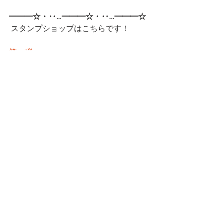
━━━☆・‥…━━━☆・‥…━━━☆
 スタンプショップはこちらです！
第一弾
第二弾
━━━☆・‥…━━━☆・‥…━━━☆
CatCafe Miysis 
mail: 
catcafemiysis@gmail.com
Web: 
http://www.cat-miysis.com/
Twitter: 
http://twitter.com/cat_miysis
━━━☆・‥…━━━☆・‥…━━━☆
ブログ