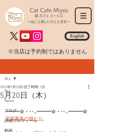
Cat Cafe Miysis
猫 カフェ ミーシス
～ねこと楽しいひとときを～
English
​※当店は予約制ではありません
記事
ALL
2021年5月20日
読了時間: 1分
ALL
5月20日（木）
News
ブログ
━━━☆・‥…━━━☆・‥…━━━☆
里親募集の猫たち 
詳細プロフィール
動画