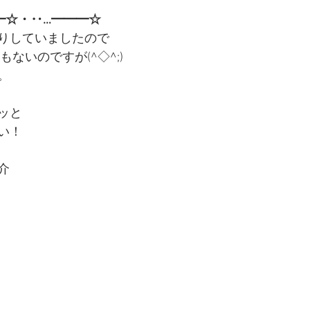
━☆・‥…━━━☆
りしていましたので
ないのですが(^◇^;)
。
ッと
い！
介