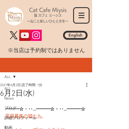
Cat Cafe Miysis
猫 カフェ ミーシス
～ねこと楽しいひとときを～
English
​※当店は予約制ではありません
記事
ALL
2021年6月2日
読了時間: 1分
ALL
6月2日(水)
News
ブログ
━━━☆・‥…━━━☆・‥…━━━☆
里親募集の猫たち 
詳細プロフィール
動画