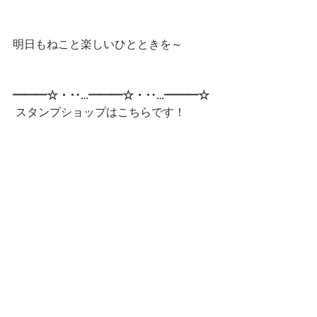
明日もねこと楽しいひとときを～
━━━☆・‥…━━━☆・‥…━━━☆
 スタンプショップはこちらです！
第一弾
第二弾
━━━☆・‥…━━━☆・‥…━━━☆
CatCafe Miysis 
mail: 
catcafemiysis@gmail.com
Web: 
http://www.cat-miysis.com/
Twitter: 
http://twitter.com/cat_miysis
━━━☆・‥…━━━☆・‥…━━━☆
ブログ