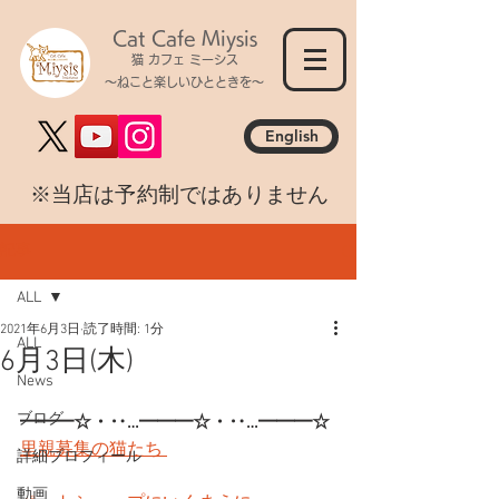
Cat Cafe Miysis
猫 カフェ ミーシス
～ねこと楽しいひとときを～
English
​※当店は予約制ではありません
記事
ALL
2021年6月3日
読了時間: 1分
ALL
6月3日(木)
News
ブログ
━━━☆・‥…━━━☆・‥…━━━☆
里親募集の猫たち 
詳細プロフィール
動画