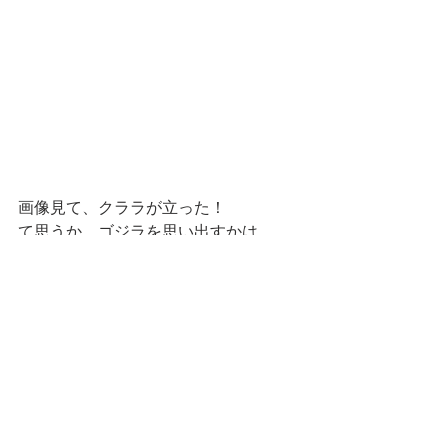
画像見て、クララが立った！
て思うか、ゴジラを思い出すかは
皆様各自ご自由にご想像くださいませ
明日もねこと楽しいひとときを～
━━━☆・‥…━━━☆・‥…━━━☆
 スタンプショップはこちらです！