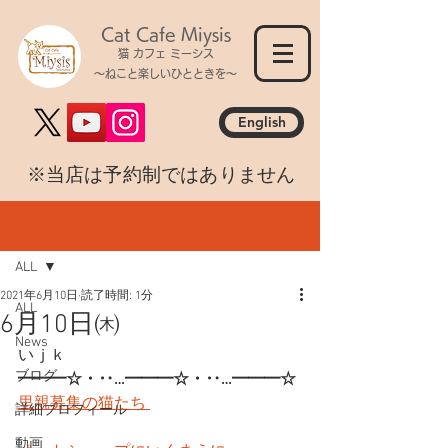
Cat Cafe Miysis
猫 カフェ ミーシス
～ねこと楽しいひとときを～
English
​※当店は予約制ではありません
記事
ALL
2021年6月10日
読了時間: 1分
ALL
6月10日㈭
News
いｊｋ
ブログ
━━━☆・‥…━━━☆・‥…━━━☆
里親募集の猫たち 
詳細プロフィール
動画