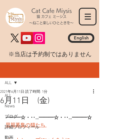
Cat Cafe Miysis
猫 カフェ ミーシス
～ねこと楽しいひとときを～
English
​※当店は予約制ではありません
記事
ALL
2021年6月11日
読了時間: 1分
ALL
6月11日 (金)
News
ブログ
━━━☆・‥…━━━☆・‥…━━━☆
里親募集の猫たち 
詳細プロフィール
動画