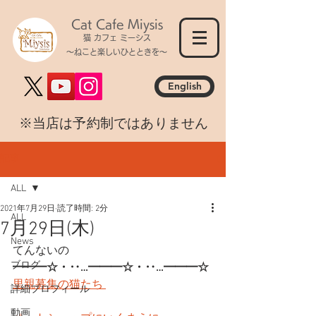
Cat Cafe Miysis
猫 カフェ ミーシス
～ねこと楽しいひとときを～
English
​※当店は予約制ではありません
記事
ALL
2021年7月29日
読了時間: 2分
ALL
7月29日(木)
News
てんないの
ブログ
━━━☆・‥…━━━☆・‥…━━━☆
里親募集の猫たち 
詳細プロフィール
動画