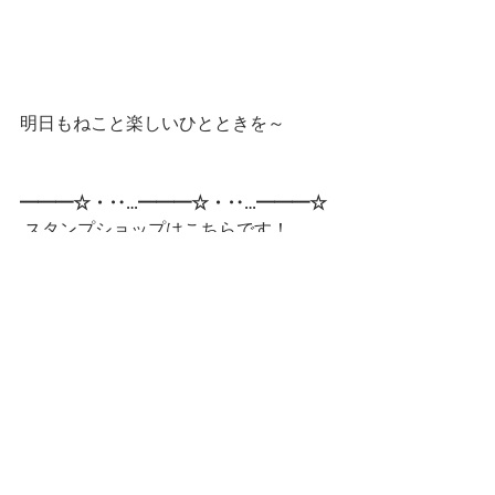
明日もねこと楽しいひとときを～
━━━☆・‥…━━━☆・‥…━━━☆
 スタンプショップはこちらです！
第一弾
第二弾
━━━☆・‥…━━━☆・‥…━━━☆
CatCafe Miysis 
mail: 
catcafemiysis@gmail.com
Web: 
http://www.cat-miysis.com/
Twitter: 
http://twitter.com/cat_miysis