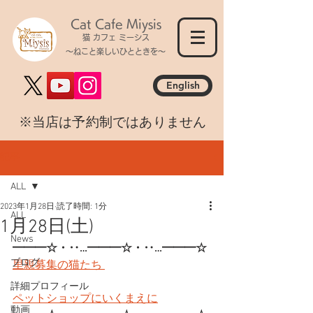
Cat Cafe Miysis
猫 カフェ ミーシス
～ねこと楽しいひとときを～
English
​※当店は予約制ではありません
記事
ALL
2023年1月28日
読了時間: 1分
ALL
1月28日(土)
News
━━━☆・‥…━━━☆・‥…━━━☆
ブログ
里親募集の猫たち 
詳細プロフィール
ペットショップにいくまえに
動画