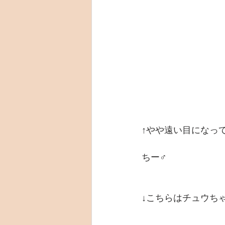
↑やや遠い目になっ
ちー♂ 
↓こちらはチュウち