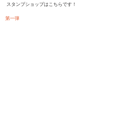
 スタンプショップはこちらです！
第一弾
第二弾
━━━☆・‥…━━━☆・‥…━━━☆
CatCafe Miysis 
mail: 
catcafemiysis@gmail.com
Web: 
http://www.cat-miysis.com/
Twitter: 
http://twitter.com/cat_miysis
━━━☆・‥…━━━☆・‥…━━━☆
ブログ