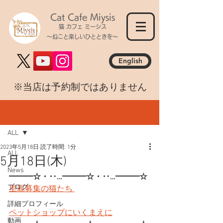
Cat Cafe Miysis
猫 カフェ ミーシス
～ねこと楽しいひとときを～
English
​※当店は予約制ではありません
記事
ALL
2023年5月18日
読了時間: 1分
ALL
5月18日(木)
News
━━━☆・‥…━━━☆・‥…━━━☆
ブログ
里親募集の猫たち 
詳細プロフィール
ペットショップにいくまえに
動画