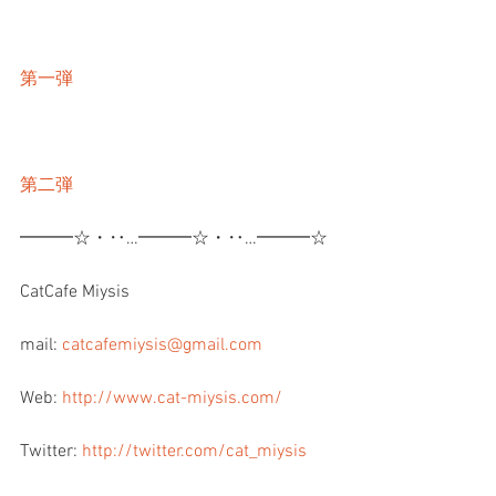
第一弾
第二弾
━━━☆・‥…━━━☆・‥…━━━☆
CatCafe Miysis 
mail: 
catcafemiysis@gmail.com
Web: 
http://www.cat-miysis.com/
Twitter: 
http://twitter.com/cat_miysis