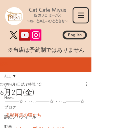
Cat Cafe Miysis
猫 カフェ ミーシス
～ねこと楽しいひとときを～
English
​※当店は予約制ではありません
記事
ALL
2023年6月2日
読了時間: 1分
ALL
6月2日(金)
News
━━━☆・‥…━━━☆・‥…━━━☆
ブログ
里親募集の猫たち 
詳細プロフィール
動画