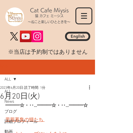
Cat Cafe Miysis
猫 カフェ ミーシス
～ねこと楽しいひとときを～
English
​※当店は予約制ではありません
記事
ALL
2023年6月20日
読了時間: 1分
ALL
6月20日(火)
News
━━━☆・‥…━━━☆・‥…━━━☆
ブログ
里親募集の猫たち 
詳細プロフィール
動画