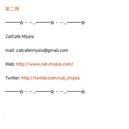
第二弾
━━━☆・‥…━━━☆・‥…━━━☆
CatCafe Miysis 
mail: catcafemiysis@gmail.com
Web: 
http://www.cat-miysis.com/
Twitter: 
http://twitter.com/cat_miysis
━━━☆・‥…━━━☆・‥…━━━☆
ブログ