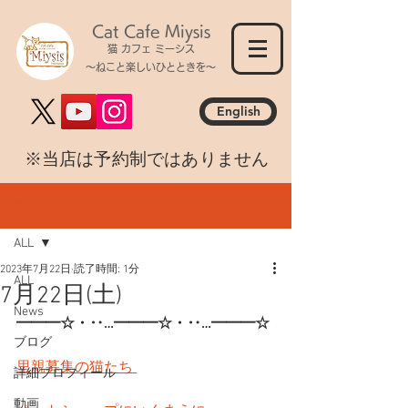
Cat Cafe Miysis
猫 カフェ ミーシス
～ねこと楽しいひとときを～
English
​※当店は予約制ではありません
記事
ALL
2023年7月22日
読了時間: 1分
ALL
7月22日(土)
News
━━━☆・‥…━━━☆・‥…━━━☆
ブログ
里親募集の猫たち 
詳細プロフィール
動画