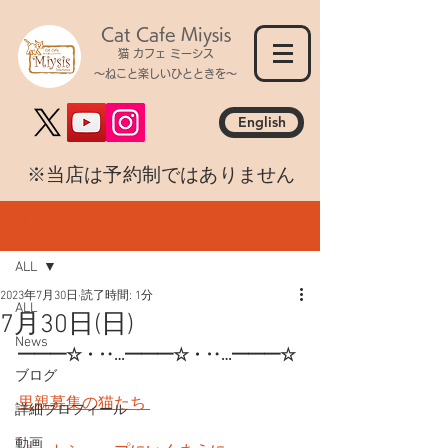
Cat Cafe Miysis
猫 カフェ ミーシス
～ねこと楽しいひとときを～
English
​※当店は予約制ではありません
記事
ALL
2023年7月30日
読了時間: 1分
ALL
7月30日(日)
News
━━━☆・‥…━━━☆・‥…━━━☆
ブログ
里親募集の猫たち 
詳細プロフィール
動画