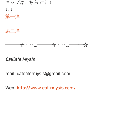
ョップはこちらです！
↓↓↓
第一弾
第二弾
━━━☆・‥…━━━☆・‥…━━━☆
CatCafe Miysis 
mail: catcafemiysis@gmail.com
Web: 
http://www.cat-miysis.com/
Twitter: 
http://twitter.com/cat_miysis
━━━☆・‥…━━━☆・‥…━━━☆