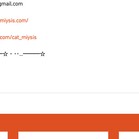
gmail.com
-miysis.com/
r.com/cat_miysis
━☆・‥…━━━☆