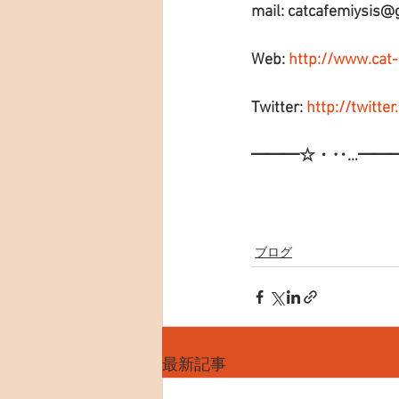
mail: catcafemiysis@
Web: 
http://www.cat
Twitter: 
http://twitte
━━━☆・‥…━━
ブログ
最新記事