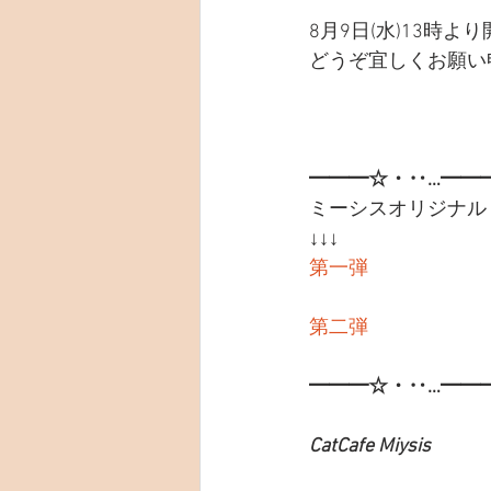
8月9日(水)13時
どうぞ宜しくお願い
━━━☆・‥…━━
ミーシスオリジナル
↓↓↓
第一弾
第二弾
━━━☆・‥…━━
CatCafe Miysis 