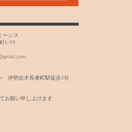
い🙏
カフェミーシス
6-99
階
s@gmail.com
 伊勢佐木長者町駅徒歩3分
てお願い申し上げます