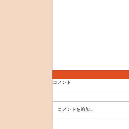
8月8日(土) 世界ねこの日
コメント
【SNS】 instagram X(Twitter)
YouTube 【おすすめ記事】 里親
募集の猫たち ペットショップに
コメントを追加…
いくまえに 初めてご来店をお考
えのお客様へ(お子様とのご利用
をご検討のお客様へ) ミーシス