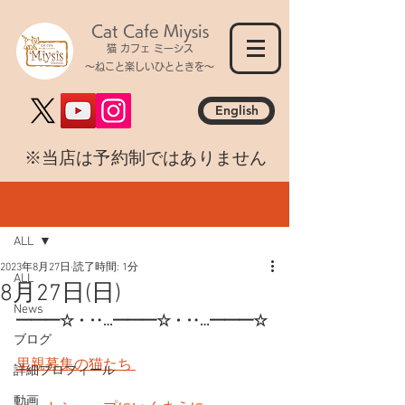
Cat Cafe Miysis
猫 カフェ ミーシス
～ねこと楽しいひとときを～
English
​※当店は予約制ではありません
記事
ALL
2023年8月27日
読了時間: 1分
ALL
8月27日(日)
News
━━━☆・‥…━━━☆・‥…━━━☆
ブログ
里親募集の猫たち 
詳細プロフィール
動画