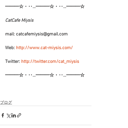
━━━☆・‥…━━━☆・‥…━━━☆
CatCafe Miysis 
mail: catcafemiysis@gmail.com
Web: 
http://www.cat-miysis.com/
Twitter: 
http://twitter.com/cat_miysis
━━━☆・‥…━━━☆・‥…━━━☆
ブログ