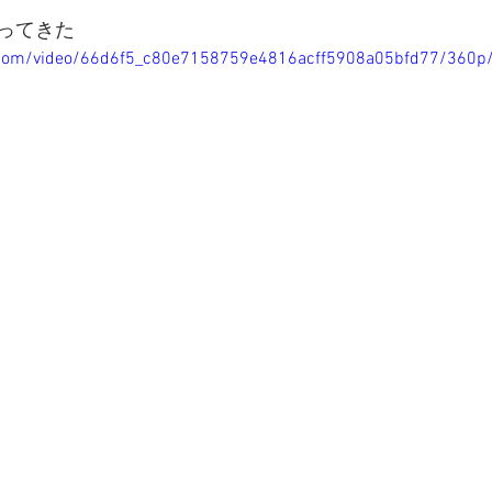
ってきた
ic.com/video/66d6f5_c80e7158759e4816acff5908a05bfd77/360p