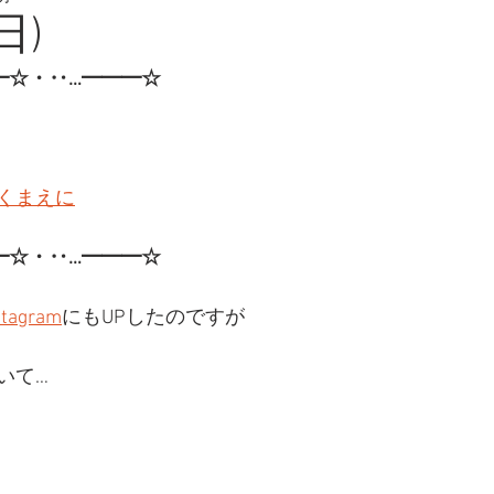
日)
━☆・‥…━━━☆
くまえに
━☆・‥…━━━☆ 
stagram
にもUPしたのですが
いて…