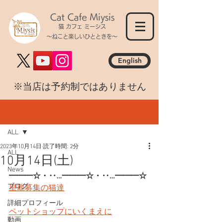
Cat Cafe Miysis
猫 カフェ ミーシス
～ねこと楽しいひとときを～
English
​※当店は予約制ではありません
記事
ALL
2023年10月14日
読了時間: 2分
ALL
10月14日(土)
News
━━━☆・‥…━━━☆・‥…━━━☆
ブログ
里親募集の猫達
詳細プロフィール
ペットショップにいくまえに
動画