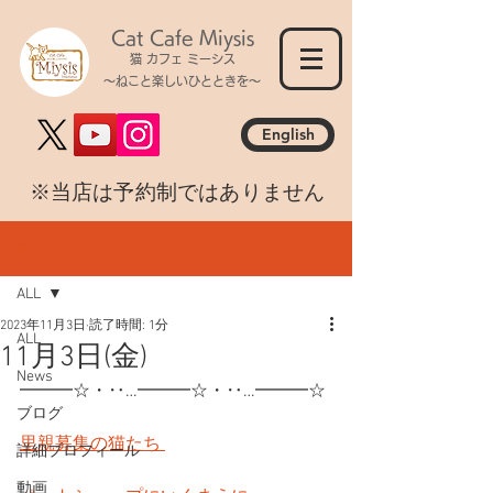
Cat Cafe Miysis
猫 カフェ ミーシス
～ねこと楽しいひとときを～
English
​※当店は予約制ではありません
記事
ALL
2023年11月3日
読了時間: 1分
ALL
11月3日(金)
News
━━━☆・‥…━━━☆・‥…━━━☆
ブログ
里親募集の猫たち 
詳細プロフィール
動画