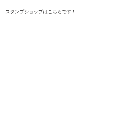
スタンプショップはこちらです！
第一弾
第二弾
━━━☆・‥…━━━☆・‥…━━━☆
CatCafe Miysis 
mail: 
catcafemiysis@gmail.com
Web: 
http://www.cat-miysis.com/
Twitter: 
http://twitter.com/cat_miysis