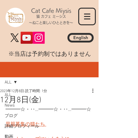
Cat Cafe Miysis
猫 カフェ ミーシス
～ねこと楽しいひとときを～
English
​※当店は予約制ではありません
記事
ALL
2023年12月8日
読了時間: 1分
ALL
12月8日(金)
News
━━━☆・‥…━━━☆・‥…━━━☆
ブログ
里親募集の猫たち 
詳細プロフィール
動画