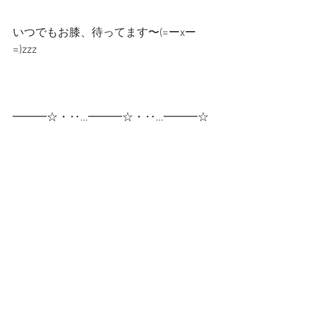
いつでもお膝、待ってます〜(=ーxー
=)zzz
━━━☆・‥…━━━☆・‥…━━━☆
スタンプショップはこちらです！
第一弾
第二弾
━━━☆・‥…━━━☆・‥…━━━☆