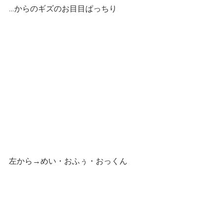
…からのギズのお目目ぱっちり
左から→めい・おふぅ・おっくん