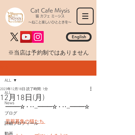
Cat Cafe Miysis
猫 カフェ ミーシス
～ねこと楽しいひとときを～
English
​※当店は予約制ではありません
記事
ALL
2023年12月18日
読了時間: 1分
ALL
12月18日(月)
News
━━━☆・‥…━━━☆・‥…━━━☆
ブログ
里親募集の猫たち 
詳細プロフィール
動画