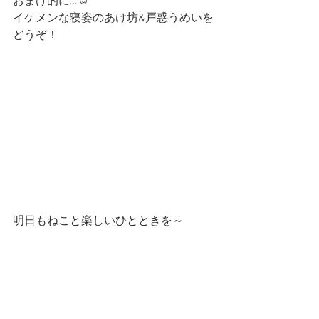
おまけ的に…☺️
イケメンな寝姿のあけ坊&戸惑うめいを
どうぞ！
明日もねこと楽しいひとときを～