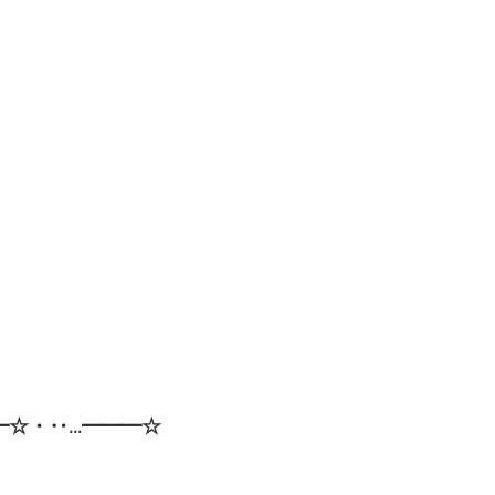
━☆・‥…━━━☆ 