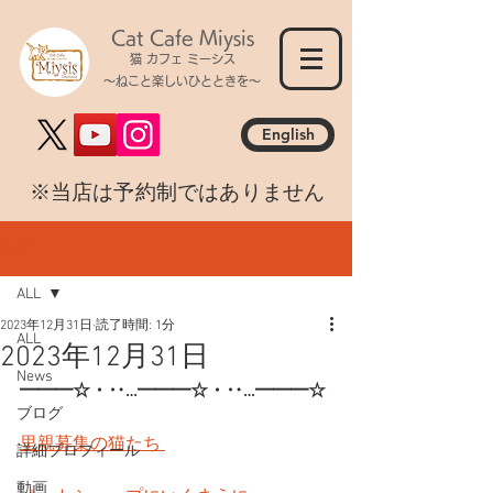
Cat Cafe Miysis
猫 カフェ ミーシス
～ねこと楽しいひとときを～
English
​※当店は予約制ではありません
記事
ALL
2023年12月31日
読了時間: 1分
ALL
2023年12月31日
News
━━━☆・‥…━━━☆・‥…━━━☆
ブログ
里親募集の猫たち 
詳細プロフィール
動画