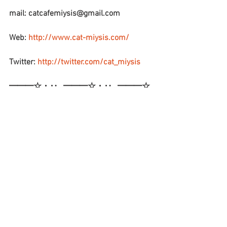
mail: catcafemiysis@gmail.com
Web: 
http://www.cat-miysis.com/
Twitter: 
http://twitter.com/cat_miysis
━━━☆・‥…━━━☆・‥…━━━☆
ブログ
すべて表示
最新記事