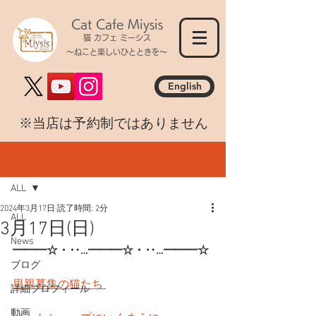
Cat Cafe Miysis
猫 カフェ ミーシス
～ねこと楽しいひとときを～
English
​※当店は予約制ではありません
記事
ALL
2024年3月17日
読了時間: 2分
ALL
3月17日(日)
News
━━━☆・‥…━━━☆・‥…━━━☆
ブログ
里親募集の猫たち 
詳細プロフィール
動画