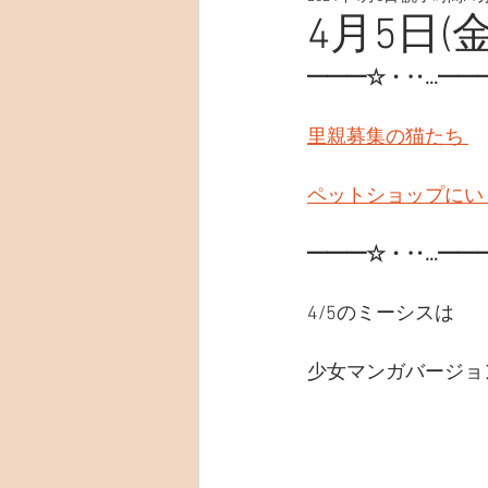
4月5日(金
━━━☆・‥…━━
里親募集の猫たち 
ペットショップにい
━━━☆・‥…━━
4/5のミーシスは
少女マンガバージョ