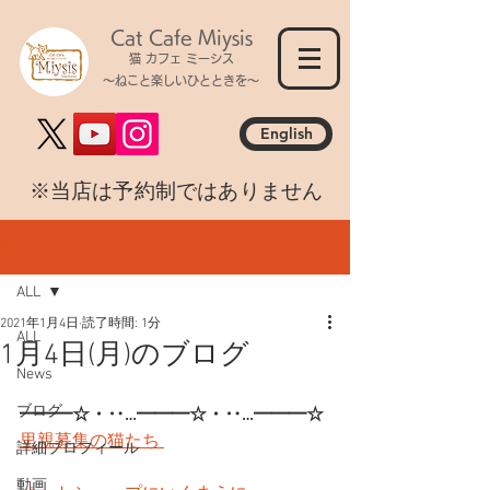
Cat Cafe Miysis
猫 カフェ ミーシス
～ねこと楽しいひとときを～
English
​※当店は予約制ではありません
記事
ALL
2021年1月4日
読了時間: 1分
ALL
1月4日(月)のブログ
News
ブログ
━━━☆・‥…━━━☆・‥…━━━☆
里親募集の猫たち 
詳細プロフィール
動画